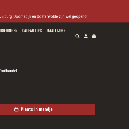
ek, Elburg, Doornspijk en Oosterwolde zijn wel geopend!
NBIEDINGEN
CADEAUTIPS
MAALTIJDEN
fruithandel.
Plaats in mandje