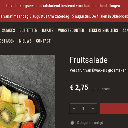
Onze bezorgservice is uitsluitend bestemd voor barbecue bestellingen.
antie vanaf maandag 3 augustus t/m zaterdag 15 augustus. De filialen in Oldebro
SALADES
BUFFETTEN
HAPJES
WORSTSOORTEN
LEKKERE SMULLERS
AA
GSTIJDEN
NIEUWS
CONTACT
Fruitsalade
Vers fruit van Kwakkels groente- en 
€ 2,75
per persoon
–
+
3 dagen levertijd.