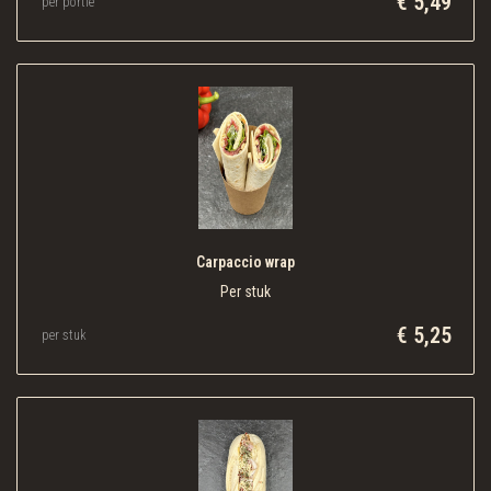
€ 5,49
per portie
Carpaccio wrap
Per stuk
€ 5,25
per stuk