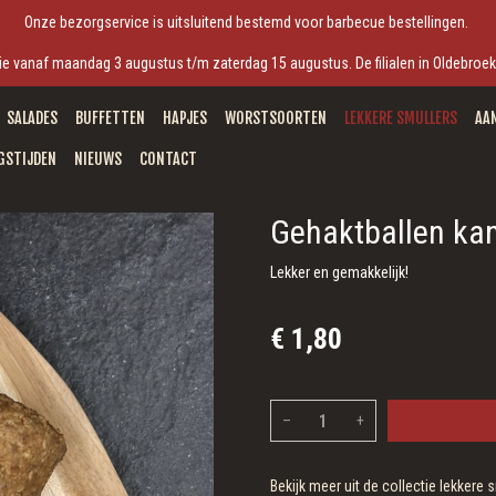
Onze bezorgservice is uitsluitend bestemd voor barbecue bestellingen.
antie vanaf maandag 3 augustus t/m zaterdag 15 augustus. De filialen in Oldebro
SALADES
BUFFETTEN
HAPJES
WORSTSOORTEN
LEKKERE SMULLERS
AA
GSTIJDEN
NIEUWS
CONTACT
Gehaktballen kan
Lekker en gemakkelijk!
€ 1,80
–
+
Bekijk meer uit de collectie lekkere 