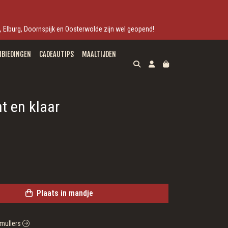
ek, Elburg, Doornspijk en Oosterwolde zijn wel geopend!
NBIEDINGEN
CADEAUTIPS
MAALTIJDEN
t en klaar
Plaats in mandje
smullers