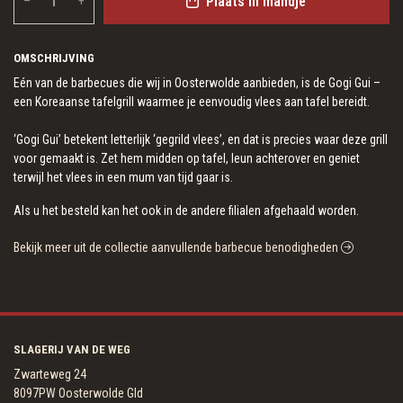
Plaats in mandje
–
+
OMSCHRIJVING
Eén van de barbecues die wij in Oosterwolde aanbieden, is de Gogi Gui –
een Koreaanse tafelgrill waarmee je eenvoudig vlees aan tafel bereidt.
‘Gogi Gui’ betekent letterlijk ‘gegrild vlees’, en dat is precies waar deze grill
voor gemaakt is. Zet hem midden op tafel, leun achterover en geniet
terwijl het vlees in een mum van tijd gaar is.
Als u het besteld kan het ook in de andere filialen afgehaald worden.
Bekijk meer uit de collectie aanvullende barbecue benodigheden
SLAGERIJ VAN DE WEG
Zwarteweg 24
8097PW Oosterwolde Gld