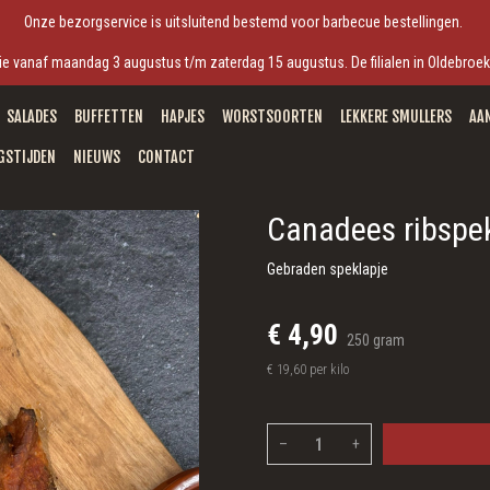
Onze bezorgservice is uitsluitend bestemd voor barbecue bestellingen.
antie vanaf maandag 3 augustus t/m zaterdag 15 augustus. De filialen in Oldebro
SALADES
BUFFETTEN
HAPJES
WORSTSOORTEN
LEKKERE SMULLERS
AA
GSTIJDEN
NIEUWS
CONTACT
Canadees ribspe
Gebraden speklapje
€ 4,90
250 gram
€ 19,60 per kilo
–
+