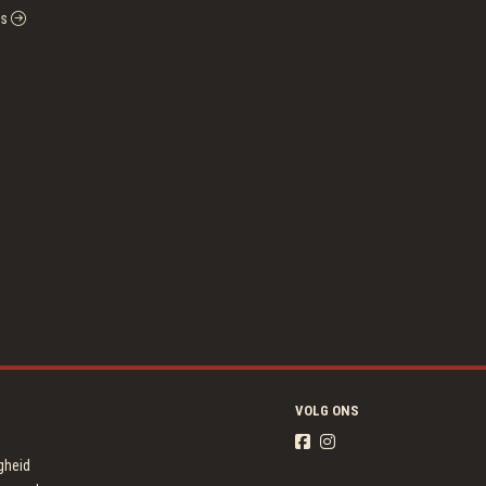
es
VOLG ONS
igheid