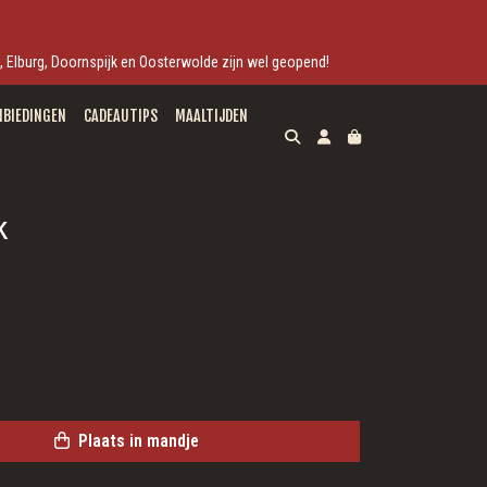
ek, Elburg, Doornspijk en Oosterwolde zijn wel geopend!
NBIEDINGEN
CADEAUTIPS
MAALTIJDEN
k
Plaats in mandje