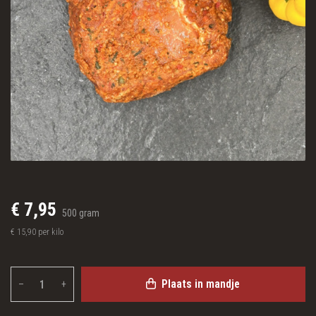
€ 7,95
500 gram
€ 15,90 per kilo
Plaats in mandje
–
+