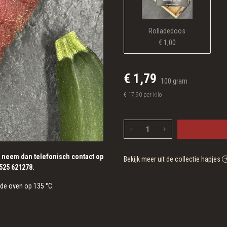
Rolladedoos
€ 1,00
€ 1,79
100 gram
€ 17,90 per kilo
–
+
, neem dan telefonisch contact op
Bekijk meer uit de collectie hapjes
0525 621278.
 de oven op 135 °C.