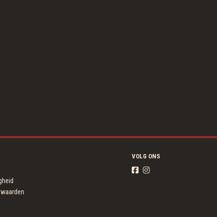
VOLG ONS
igheid
rwaarden