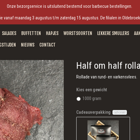
Onze bezorgservice is uitsluitend bestemd voor barbecue bestellingen.
antie vanaf maandag 3 augustus t/m zaterdag 15 augustus. De filialen in Oldebro
SALADES
BUFFETTEN
HAPJES
WORSTSOORTEN
LEKKERE SMULLERS
AA
GSTIJDEN
NIEUWS
CONTACT
Half om half roll
Rollade van rund- en varkensvlees.
Kies een gewicht
1000 gram
Cadeauverpakking
optioneel