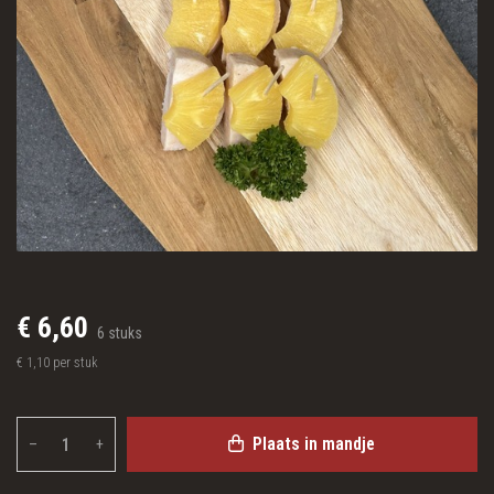
€ 6,60
6 stuks
€ 1,10 per stuk
Plaats in mandje
–
+