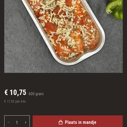
€ 10,75
600 gram
€ 17,92 per kilo
Plaats in mandje
–
+