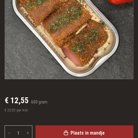
€ 12,55
600 gram
€ 20,92 per kilo
Plaats in mandje
–
+