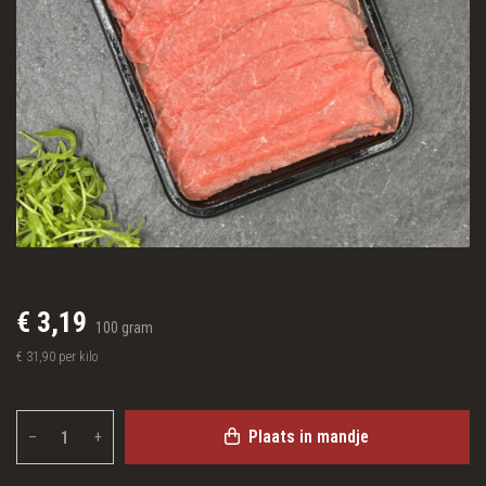
€ 3,19
100 gram
€ 31,90 per kilo
Plaats in mandje
–
+